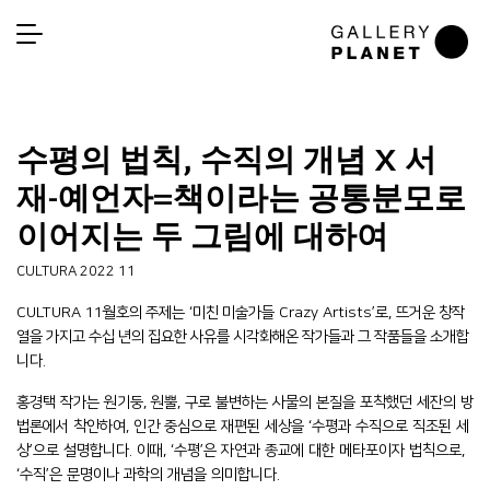
수평의 법칙, 수직의 개념 X 서
재-예언자=책이라는 공통분모로
이어지는 두 그림에 대하여
CULTURA 2022 11
CULTURA 11
월호의
주제는
‘
미친
미술가들
Crazy Artists’
로
,
뜨거운
창작
열을
가지고
수십
년의
집요한
사유를
시각화해온
작가들과
그
작품들을
소개합
니다
.
홍경택 작가는 원기둥, 원뿔, 구로 불변하는 사물의 본질을 포착했던 세잔의 방
법론에서 착안하여, 인간 중심으로 재편된 세상을 ‘수평과 수직으로 직조된 세
상’으로 설명합니다. 이때, ‘수평’은 자연과 종교에 대한 메타포이자 법칙으로,
‘수직’은 문명이나 과학의 개념을 의미합니다.