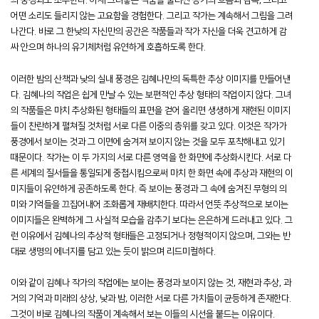
의 풍경과도 조우한다. 어제 그려놓은 작품을 둘러싼 공기의 흐름과 감촉, 그리고
어떤 소리도 들리지 않는 고요함을 경험한다. 그리고 작가는 계속해서 그림을 그려
나간다. 바로 그 한낮의 자신만의 공간은 작품들과 작가 자신을 더욱 견고하게 감
싸 안으며 하나의 유기체처럼 유연하게 호흡하도록 한다.
이러한 밤의 산책과 낮의 실내 풍경은 김혜나만의 독특한 추상 이미지를 만들어낸
다. 김혜나의 작업은 쉽게 만날 수 있는 보편적인 추상 형태의 작업이지 않다. 그녀
의 작품들은 마치 추상화된 형태들의 표면을 걷어 올리면 생생하게 재현된 이미지
들이 찬란하게 펼쳐질 것처럼 서로 다른 이중의 층위를 갖고 있다. 이것은 작가가
풍경에서 보이는 것과 그 이면에 숨겨져 보이지 않는 것을 모두 포착해내고 있기
때문이다. 작가는 이 두 가지의 서로 다른 영역을 한 화면에 추상화시킨다. 서로 다
른 세계의 질서들을 통일되게 중첩시킴으로써 마치 한 화면 속에 추상과 재현의 이
미지들이 유연하게 공존하도록 한다. 즉 보이는 풍경과 그 속에 숨겨진 무형의 의
미와 기억들을 끄집어내어 조화롭게 재배치한다. 따라서 언뜻 추상적으로 보이는
이미지들은 완벽하게 그 사실적 모습을 감추기 보다는 은은하게 드러내고 있다. 그
런 이유에서 김혜나의 추상적 형태들은 고정되거나 정형적이지 않으며, 그와는 반
대로 생명의 에너지를 담고 있는 듯이 밝으며 리드미컬하다.
이와 같이 김혜나 작가의 작업에는 보이는 풍경과 보이지 않는 것, 재현과 추상, 과
거의 기억과 미래의 상상, 낮과 밤, 이러한 서로 다른 가치들이 균등하게 존재한다.
그것이 바로 김혜나의 작품이 계속해서 보는 이들의 시선을 붙드는 이유이다.