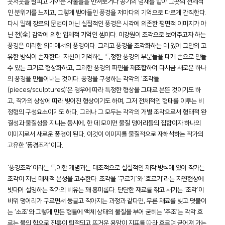
곳저곳을 살피고 가까운 사물들을 만져보거나 공기의 냄새를 맡아 그곳의 전체적
인 분위기를 느끼고, 그렇게 받아들인 풍경을 저마다의 기억으로 다르게 간직한다.
다시 말해 장르의 문법이 아닌 실질적인 풍경은 시각에 의존한 평면적 이미지가 아
닌 전(全) 감각에 의한 입체적 기억인 셈이다. 이강원이 조각으로 보여주고자 하는
풍경은 이러한 의미에서의 풍경이다. 그리고 풍경을 조각화하는 데 있어 그만의 고
유한 방식이 존재한다. 자신이 기억하는 특정한 풍경의 부분들을 대개 손으로 만들
수 있는 크기로 형상화하고, 그러한 풍경의 파편을 재조합하여 다시금 새로운 하나
의 풍경을 만들어내는 것이다. 풍경을 구성하는 각각의 ‘조각들
(pieces/sculptures)’은 경우에 따라 특정한 형상을 그대로 본뜬 것이기도 하
고, 작가의 상상에 따라 빚어진 형상이기도 하며, 그저 전체적인 형태를 이루는 비
정형의 구성요소이기도 하다. 그러나 그 모두는 각각의 개별 조각으로서 형태적 완
결성과 물질성을 지니는 동시에, 한 데 모이면 물질 덩어리들의 집합이자 하나의
이미지로서 새로운 풍경이 된다. 이것이 이미지를 물질적으로 재해석하는 작가의
고유한 ‘풍경조각’이다.
‘풍경조각’이라는 특이한 개념과는 대조적으로 실질적인 제작 방식에 있어 작가는
조각이 지닌 매체적 본성을 고수한다. 조각을 ‘구르기’와 ‘흐르기’라는 자연현상에
빗대어 설명하는 작가의 비유는 꽤 흥미롭다. 단단한 재료를 깎고 새기는 ‘조각’이
바위 덩어리가 구르면서 둥글고 작아지는 과정과 같다면, 무른 재료를 빚고 덧붙이
는 ‘소조’와 그렇게 만든 형틀에 액체 상태의 물질을 부어 굳히는 ‘주조’는 각각 흐
르는 물의 힘으로 진흙이 퇴적되고 뜨거운 용암이 지표를 따라 흐르며 굳어져 가는