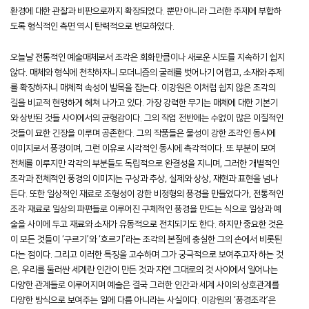
환경에 대한 관찰과 비판으로까지 확장되었다. 뿐만 아니라 그러한 주제에 부합하
도록 형식적인 측면 역시 탄력적으로 변모하였다.
오늘날 전통적인 예술매체로서 조각은 회화만큼이나 새로운 시도를 지속하기 쉽지
않다. 매체와 형식에 천착하자니 모더니즘의 굴레를 벗어나기 어렵고, 소재와 주제
를 확장하자니 매체적 속성이 발목을 잡는다. 이강원은 이처럼 쉽지 않은 조각의
길을 비교적 현명하게 헤쳐 나가고 있다. 가장 강력한 무기는 매체에 대한 기본기
와 상반된 것들 사이에서의 균형감이다. 그의 작업 전반에는 수없이 많은 이질적인
것들이 묘한 긴장을 이루며 공존한다. 그의 작품들은 물성이 강한 조각인 동시에
이미지로서 풍경이며, 그런 이유로 시각적인 동시에 촉각적이다. 또 부분이 모여
전체를 이루지만 각각의 부분들도 독립적으로 완결성을 지니며, 그러한 개별적인
조각과 전체적인 풍경의 이미지는 구상과 추상, 실제와 상상, 재현과 표현을 넘나
든다. 또한 일상적인 재료로 조형성이 강한 비정형의 풍경을 만들었다가, 전통적인
조각 재료로 일상의 파편들로 이루어진 구체적인 풍경을 만드는 식으로 일상과 예
술을 사이에 두고 재료와 소재가 유동적으로 전치되기도 한다. 하지만 중요한 것은
이 모든 것들이 ‘구르기’와 ‘흐르기’라는 조각의 본질에 충실한 그의 손에서 비롯된
다는 점이다. 그리고 이러한 특징을 고수하며 그가 궁극적으로 보여주고자 하는 것
은, 우리를 둘러싼 세계란 인간이 만든 것과 자연 그대로의 것 사이에서 일어나는
다양한 관계들로 이루어지며 예술은 결국 그러한 인간과 세계 사이의 상호관계를
다양한 방식으로 보여주는 일에 다름 아니라는 사실이다. 이강원의 ‘풍경조각’은