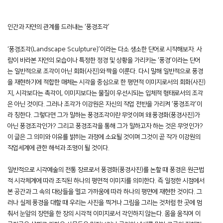
인간과 자연의 관계를 드러내는 ‘풍경조각’
‘풍경조각(Landscape Sculpture)’이라는 다소 생소한 단어로 시작해보자. 사
람이 바라본 자연의 모습이나 특정한 정경 및 상황을 가리키는 ‘풍경’이라는 단어
는 일반적으로 조각이 아닌 회화(사진)와 짝을 이룬다. 다시 말해 일반적으로 풍경
을 재현하기에 적합한 매체는 시각을 중심으로 한 평면적 이미지로서의 회화(사진)
지, 시각보다는 촉각이, 이미지보다는 물질이 우선시되는 입체적 형태로서의 조각
은 아닌 것이다. 그러나 조각가 이강원은 자신의 작업 전반을 가리켜 ‘풍경조각’이
라 칭한다. 그렇다면 그가 말하는 풍경조각이란 무엇이며 왜 풍경화(풍경사진)가
아닌 풍경조각인가? 그리고 풍경조각을 통해 그가 말하고자 하는 것은 무엇인가?
이 글은 그 의미와 이유를 밝히는 과정에 소요될 것이며 그것이 곧 작가 이강원의
작업세계에 관한 해석과 조명이 될 것이다.
일반적으로 시각예술의 전통 장르로서 풍경화(풍경사진)를 논할 때 풍경은 원근법
적 시각체계에 따라 조직된 하나의 평면적 이미지를 의미한다. 즉 일정한 시점에서
본 공간과 그 속의 대상들을 멀고 가까움에 따라 하나의 평면에 재현한 것이다. 그
러나 실제 풍경을 대할 때 우리는 사진을 찍거나 그림을 그리는 것처럼 한 곳에 멈
춰서 눈앞의 장면을 한 장의 시각적 이미지로서 각인하지 않는다. 몸을 움직여 이