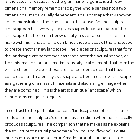
is, the actual landscape, not the grammar of a genre, is a three-
dimensional memory remembered by the whole senses not a two-
dimensional image visually dependent. The landscape that Kangwon
Lee demonstrates is the landscape in this sense. And he sculpts
landscapes in his own way; he gives shapes to certain parts of the
landscape that he remembers – usually in sizes as small as he can
make with his hands and he combines these pieces of the landscape
to create another new landscape. The pieces or sculptures that form
the landscape are sometimes patterned after the actual shapes, or
from his imagination or sometimes just atypical elements that form the
whole shape. However, these are independent pieces that have
completion and materiality as a shape and become a new landscape
as a gathering of a mass of materials and also a single image when
they are combined. This is the artist’s unique ‘landscape’ which
reinterprets images as objects.
In contrast to the particular concept ‘landscape sculpture,’ the artist
holds on to the sculpture’s essence as a medium when he practically
produces sculptures. The comparison that he makes as he explains
the sculpture to natural phenomena ‘rolling’ and ‘flowing’ is quite
interesting. While the ‘sculpture’ made through cutting out solid