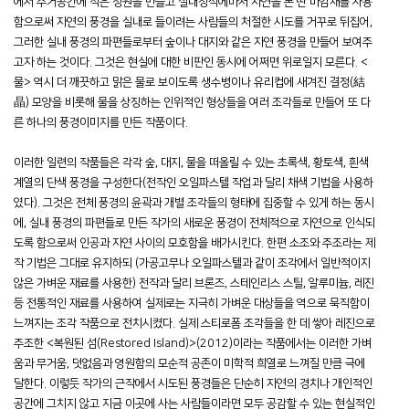
에서 주거공간에 작은 정원을 만들고 실내장식에마저 자연을 본 딴 마감재를 사용
함으로써 자연의 풍경을 실내로 들이려는 사람들의 처절한 시도를 거꾸로 뒤집어,
그러한 실내 풍경의 파편들로부터 숲이나 대지와 같은 자연 풍경을 만들어 보여주
고자 하는 것이다. 그것은 현실에 대한 비판인 동시에 어쩌면 위로일지 모른다. <
물> 역시 더 깨끗하고 맑은 물로 보이도록 생수병이나 유리컵에 새겨진 결정(結
晶) 모양을 비롯해 물을 상징하는 인위적인 형상들을 여러 조각들로 만들어 또 다
른 하나의 풍경이미지를 만든 작품이다.
이러한 일련의 작품들은 각각 숲, 대지, 물을 떠올릴 수 있는 초록색, 황토색, 흰색
계열의 단색 풍경을 구성한다(전작인 오일파스텔 작업과 달리 채색 기법을 사용하
였다). 그것은 전체 풍경의 윤곽과 개별 조각들의 형태에 집중할 수 있게 하는 동시
에, 실내 풍경의 파편들로 만든 작가의 새로운 풍경이 전체적으로 자연으로 인식되
도록 함으로써 인공과 자연 사이의 모호함을 배가시킨다. 한편 소조와 주조라는 제
작 기법은 그대로 유지하되 (가공고무나 오일파스텔과 같이 조각에서 일반적이지
않은 가벼운 재료를 사용한) 전작과 달리 브론즈, 스테인리스 스틸, 알루미늄, 레진
등 전통적인 재료를 사용하여 실제로는 지극히 가벼운 대상들을 역으로 묵직함이
느껴지는 조각 작품으로 전치시켰다. 실제 스티로폼 조각들을 한 데 쌓아 레진으로
주조한 <복원된 섬(Restored Island)>(2012)이라는 작품에서는 이러한 가벼
움과 무거움, 덧없음과 영원함의 모순적 공존이 미학적 희열로 느껴질 만큼 극에
달한다. 이렇듯 작가의 근작에서 시도된 풍경들은 단순히 자연의 경치나 개인적인
공간에 그치지 않고 지금 이곳에 사는 사람들이라면 모두 공감할 수 있는 현실적인