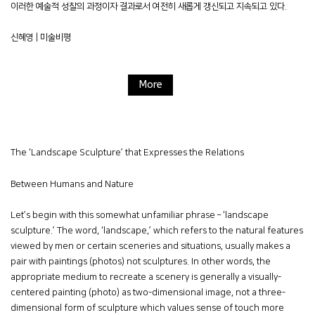
이러한 예술적 성찰의 과정이자 결과로서 여전히 새롭게 갱신되고 지속되고 있다.
신혜영 | 미술비평
More
The ‘Landscape Sculpture’ that Expresses the Relations
Between Humans and Nature
Let’s begin with this somewhat unfamiliar phrase – ‘landscape
sculpture.’ The word, ‘landscape,’ which refers to the natural features
viewed by men or certain sceneries and situations, usually makes a
pair with paintings (photos) not sculptures. In other words, the
appropriate medium to recreate a scenery is generally a visually-
centered painting (photo) as two-dimensional image, not a three-
dimensional form of sculpture which values sense of touch more