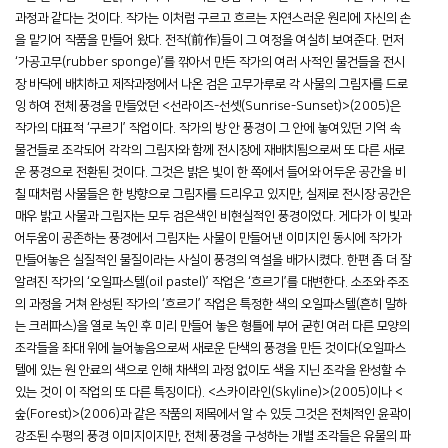
과정과 같다는 것이다. 작가는 이처럼 구르고 흐르는 자연스러운 원리에 자신의 손
을 맡기어 작품을 만들어 왔다. 전작(前作)들이 그 여정을 여실히 보여준다. 먼저
‘가공고무(rubber sponge)’를 깎아서 만든 작가의 여러 사적인 물건들을 전시
장 바닥에 배치하고 제작과정에서 나온 검은 고무가루로 각 사물의 그림자를 드로
잉 하여 전체 풍경을 만들었던 <선라이즈-선셋(Sunrise-Sunset)>(2005)은
작가의 대표적 ‘구르기’ 작업이다. 작가의 방 안 풍경이 그 안에 놓여있던 기억 속
물건들로 조각되어 각각의 그림자와 함께 전시장에 재배치됨으로써 또 다른 새로
운 풍경으로 전환된 것이다. 그것은 밝은 빛이 한 쪽에서 들어와 어두운 공간을 비
칠 때처럼 사물들은 한 방향으로 그림자를 드리우고 있지만, 실제로 전시장 공간은
매우 밝고 사물과 그림자는 모두 검은색인 비현실적인 풍경이었다. 게다가 이 빛과
어두움이 공존하는 풍경에서 그림자는 사물이 만들어낸 이미지인 동시에 작가가
만들어놓은 실질적인 물질이라는 사실이 풍경의 역설을 배가시켰다. 한편 좀 더 잘
알려진 작가의 ‘오일파스텔(oil pastel)’ 작업은 ‘흐르기’를 대변한다. 소조와 주조
의 과정을 거쳐 완성된 작가의 ‘흐르기’ 작업은 특정한 색의 오일파스텔(흔히 말하
는 크레파스)을 열로 녹인 후 미리 만들어 놓은 형틀에 부어 굳힌 여러 다른 모양의
조각들을 좌대 위에 늘어놓음으로써 새로운 단색의 풍경을 만든 것이다(오일파스
텔에 있는 원 안료의 색으로 인해 채색의 과정 없이도 색을 지닌 조각을 완성할 수
있는 것이 이 작업의 또 다른 특징이다). <스카이라인(Skyline)>(2005)이나 <
숲(Forest)>(2006)과 같은 작품의 제목에서 알 수 있듯 그것은 전체적인 윤곽이
강조된 수평의 풍경 이미지이지만, 전체 풍경을 구성하는 개별 조각들은 유물의 파