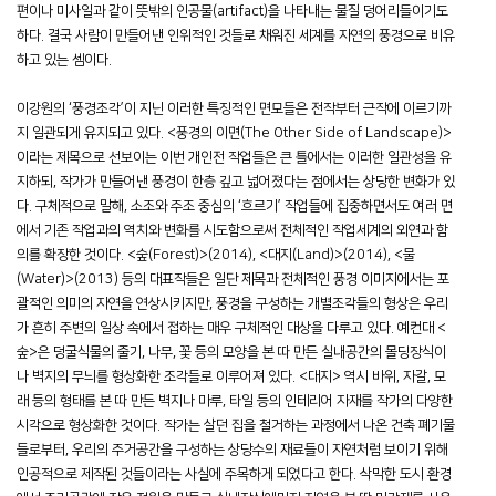
편이나 미사일과 같이 뜻밖의 인공물(artifact)을 나타내는 물질 덩어리들이기도
하다. 결국 사람이 만들어낸 인위적인 것들로 채워진 세계를 자연의 풍경으로 비유
하고 있는 셈이다.
이강원의 ‘풍경조각’이 지닌 이러한 특징적인 면모들은 전작부터 근작에 이르기까
지 일관되게 유지되고 있다. <풍경의 이면(The Other Side of Landscape)>
이라는 제목으로 선보이는 이번 개인전 작업들은 큰 틀에서는 이러한 일관성을 유
지하되, 작가가 만들어낸 풍경이 한층 깊고 넓어졌다는 점에서는 상당한 변화가 있
다. 구체적으로 말해, 소조와 주조 중심의 ‘흐르기’ 작업들에 집중하면서도 여러 면
에서 기존 작업과의 역치와 변화를 시도함으로써 전체적인 작업세계의 외연과 함
의를 확장한 것이다. <숲(Forest)>(2014), <대지(Land)>(2014), <물
(Water)>(2013) 등의 대표작들은 일단 제목과 전체적인 풍경 이미지에서는 포
괄적인 의미의 자연을 연상시키지만, 풍경을 구성하는 개별조각들의 형상은 우리
가 흔히 주변의 일상 속에서 접하는 매우 구체적인 대상을 다루고 있다. 예컨대 <
숲>은 덩굴식물의 줄기, 나무, 꽃 등의 모양을 본 따 만든 실내공간의 몰딩장식이
나 벽지의 무늬를 형상화한 조각들로 이루어져 있다. <대지> 역시 바위, 자갈, 모
래 등의 형태를 본 따 만든 벽지나 마루, 타일 등의 인테리어 자재를 작가의 다양한
시각으로 형상화한 것이다. 작가는 살던 집을 철거하는 과정에서 나온 건축 폐기물
들로부터, 우리의 주거공간을 구성하는 상당수의 재료들이 자연처럼 보이기 위해
인공적으로 제작된 것들이라는 사실에 주목하게 되었다고 한다. 삭막한 도시 환경