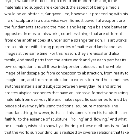
style, it would be difficult to go free from modernism and, if the
materials and subject are extended, the aspect of being a media
would be an obstacle. Kangwon Lee, however, is proceeding with his
life of sculpture in a quite wise way. His most powerful weapons are
the fundamentals toward the media and keeping a balance between
opposites. In most of his works, countless things that are different
from one another coexist under some strange tension. His art works
are sculptures with strong properties of matter and landscapes as
images at the same time. For this reason, they are visual and also
tactile. And small parts form the entire work and yet each part has its
own completion and all these independent pieces and the whole
image of landscape go from conception to abstraction, from reality to
imagination, and from reproduction to expression. And he sometimes
switches materials and subjects between everyday life and art; he
creates atypical sceneries that have an intensive formativeness using
materials from everyday life and makes specific sceneries formed by
pieces of everyday life using traditional sculpture materials. The
important thing, however, is that all this comes from his hands that are
faithful to the essence of sculpture – ‘rolling’ and ‘flowing.’ And what
he ultimately wishes to show by adhering to these methods is the fact
that the world surrounding us is realized by diverse relations that take