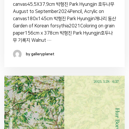
canvas45.5X37.9cm 박형진 Park Hyungjin 호두나무
August to September2024Pencil, Acrylic on
canvas180x145cm 박형진 Park Hyungjin개나리 동산
Garden of Korean forsythia2021Coloring on grain
paper156cm x 378cm 박형진 Park Hyungjin호두나
무 기록지 Walnut …
by galleryplanet