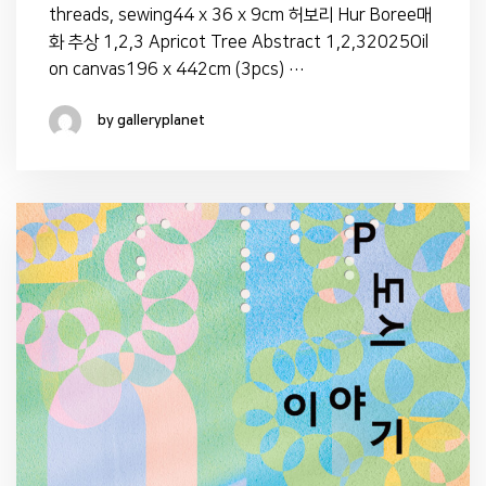
threads, sewing44 x 36 x 9cm 허보리 Hur Boree매
화 추상 1,2,3 Apricot Tree Abstract 1,2,32025Oil
on canvas196 x 442cm (3pcs) …
by galleryplanet