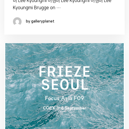
미 Lee Kyoungmi 이경미 Lee Kyoungmi 이경미 Lee
Kyoungmi Brugge on …
by galleryplanet