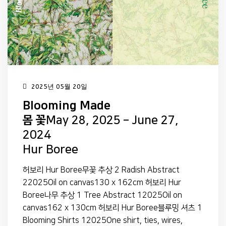
2025년 05월 20일
Blooming Made
몸 꽃
May 28, 2025 – June 27,
2024
Hur Boree
허보리 Hur Boree무꽃 추상 2 Radish Abstract
22025Oil on canvas130 x 162cm 허보리 Hur
Boree나무 추상 1 Tree Abstract 12025Oil on
canvas162 x 130cm 허보리 Hur Boree블루밍 셔츠 1
Blooming Shirts 12025One shirt, ties, wires,