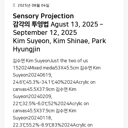
2025년 08월 04일
Sensory Projection
감각의 투영법
Agust 13, 2025 –
September 12, 2025
Kim Suyeon, Kim Shinae, Park
Hyungjin
김수연 Kim SuyeonJust the two of us
152024Mixed media53X45.5cm 김수연 Kim
Suyeon20240619,
24.6℃45.3%-34.1℃40%2024Acrylic on
canvas45.5X37.9cm 김수연 Kim
Suyeon20240209,
22℃32.5%-6.0℃52%2024Acrylic on
canvas45.5X37.9cm 김수연 Kim
Suyeon20240118,
22.3℃55.2%-8.9℃83%2024Acrylic on