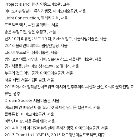
Project Island: 환생, 연홍도미술관, 고흥
아마도애뉴얼날레_목하진행중, 아마도예술공간, 서울
Light Construction, 갤러리 기체, 서울
프로젝트 액츠, 씨알 콜렉티브, 서울
송은 수장고전, 송은 수장고 , 서울
난지10기 리뷰전 : 보고.10.다, SeMA 창고, 서울시립미술관, 서울
2016 블라인드데이트, 윌링엔딜링, 서울
코리아 투모로우, 성곡미술관, 서울
밤의 호랑이들, 강영희 기획, SeMA 창고, 서울시립미술관, 서울
공기식물들, 난지미술 창작스튜디오 갤러리, 서울
누구의 것도 아닌 공간, 아마도예술공간, 서울
서울 바벨, 서울시립미술관, 서울
2015 아시아 창작공간네트워크-아시아 민주주의의 씨실과 날실, 아시아문화전당 교
류원, 광주
Dream Society, 서울미술관, 서울
아트캠페인 바람난 미술 ’55’, 옛 국세청 남대문 별관부지, 서울
플랫폼 b., 아마도예술공간, 서울
바람난 미술, 서울 문화재단, 서울
2014 제 2회 아마도애뉴얼날레_목하진행중, 아마도예술공간, 서울
2013 From I to I : YAP’13, 2013 대구청년미술프로젝트, 대구