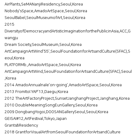
AirPlants,SeMANanjiResidency,Seoul,Korea
Nobody’sSpace,AmadoArtSpace,Seoul,Korea
SeoulBabel,SeoulMuseumofArt,Seoul,Korea
2015
DiversityofDemocracyandArtisticImaginationforthePublicinAsia,ACC,G
wangju
Dream Society,SeoulMuseum,Seoul,Korea
ArtCampaignArtWind’55’,SeoulFoundationforArtsandCulture(SFAC),S
eoul,Korea
PLATFORMb.,AmadoArtSpace,Seoul,Korea
ArtCampaignArtWind,SeoulFoundationforArtsandCulture(SFAC),Seoul
,Korea
2014 AmadoAnnualnale’on-going’,AmadoArtSpace,Seoul,Korea
2013 FromItoI:YAP’13,Daegu,Korea
2012 TheArtFactoryProject,SunsetJanghangProject,Janghang,Korea
2010 DoubleMeaningSongEunGallery,Seoul,Korea
2009 DongbangYogoi,DOOSANGallerySeoul,Seoul,Korea
GEISAI#12,ArtFestival,Tokyo,Japan
Grants&Residency
2018 GrantforVisualArtfromSeoulFoundationforArtsandCulture