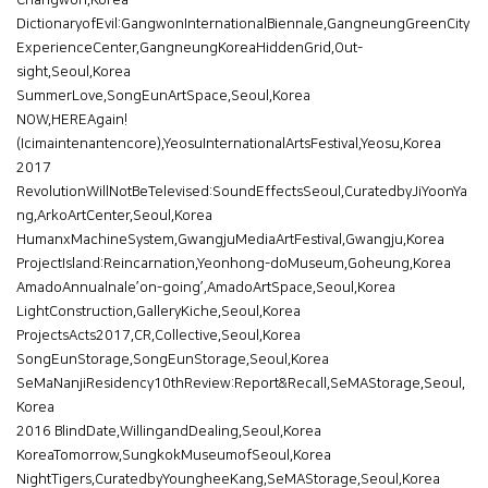
Changwon,Korea
DictionaryofEvil:GangwonInternationalBiennale,GangneungGreenCity
ExperienceCenter,GangneungKoreaHiddenGrid,Out-
sight,Seoul,Korea
SummerLove,SongEunArtSpace,Seoul,Korea
NOW,HEREAgain!
(Icimaintenantencore),YeosuInternationalArtsFestival,Yeosu,Korea
2017
RevolutionWillNotBeTelevised:SoundEffectsSeoul,CuratedbyJiYoonYa
ng,ArkoArtCenter,Seoul,Korea
HumanxMachineSystem,GwangjuMediaArtFestival,Gwangju,Korea
ProjectIsland:Reincarnation,Yeonhong-doMuseum,Goheung,Korea
AmadoAnnualnale’on-going’,AmadoArtSpace,Seoul,Korea
LightConstruction,GalleryKiche,Seoul,Korea
ProjectsActs2017,CR,Collective,Seoul,Korea
SongEunStorage,SongEunStorage,Seoul,Korea
SeMaNanjiResidency10thReview:Report&Recall,SeMAStorage,Seoul,
Korea
2016 BlindDate,WillingandDealing,Seoul,Korea
KoreaTomorrow,SungkokMuseumofSeoul,Korea
NightTigers,CuratedbyYoungheeKang,SeMAStorage,Seoul,Korea