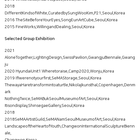
2018
DifferentKindsofWhite,CuratedbySungWooKim,P21,Seoul,Korea
2016 TheSiteBeforeYourEyes,SongEunArtCube,Seoul,Korea
2015 FineWorks,WillingandDealing,Seoul,Korea
Selected Group Exhibition
2021
AloneTogether,LightingDesign,SwissPavilion,GwangjuBiennale,Gwang
ju
2020 HyundaiUnit1:Wheretoraise,Camp2020,Wonju,Korea
2019 IfIwerenotyourfirst,SeMAStorage,Seoul,Korea
ThewayaHaretransformintoaturtle,Nikolajkunsthal,Copenhagen,Denm
ark
NothingTwice,SeMABukSeoulMuseumofArt,Seoul,Korea
Itisondisplay,ShinsegaeGallery,Seoul,Korea
2018
2018SeMAArtistGuild,SeMANamSeoulMuseumofArt,Seoul,Korea
LandscapeoftheHeartofYouth,ChangwonInternationalSculptureBienn
ale,