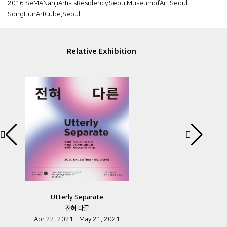
2016 SeMANanjiArtistsResidency,SeoulMuseumofArt,Seoul
SongEunArtCube,Seoul
Relative Exhibition
Utterly Separate
전혀 다른
Apr 22, 2021 – May 21, 2021