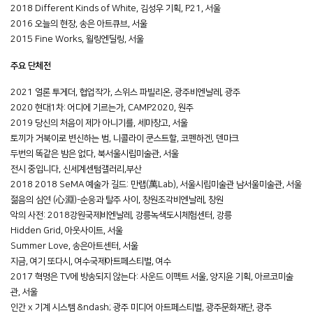
2018 Different Kinds of White, 김성우 기획, P21, 서울
2016 오늘의 현장, 송은 아트큐브, 서울
2015 Fine Works, 윌링엔딜링, 서울
주요 단체전
2021 얼론 투게더, 협업작가, 스위스 파빌리온, 광주비엔날레, 광주
2020 현대1차: 어디에 기르는가, CAMP2020, 원주
2019 당신의 처음이 제가 아니기를, 세마창고, 서울
토끼가 거북이로 변신하는 범, 니콜라이 쿤스트할, 코펜하겐, 덴마크
두번의 똑같은 밤은 없다, 북서울시립미술관, 서울
전시 중입니다, 신세계센텀갤러리,부산
2018 2018 SeMA 예술가 길드: 만랩(萬Lab), 서울시립미술관 남서울미술관, 서울
젊음의 심연 (心淵)-순응과 탈주 사이, 창원조각비엔날레, 창원
악의 사전: 2018강원국제비엔날레, 강릉녹색도시체험센터, 강릉
Hidden Grid, 아웃사이트, 서울
Summer Love, 송은아트센터, 서울
지금, 여기 또다시, 여수국제아트페스티벌, 여수
2017 혁명은 TV에 방송되지 않는다: 사운드 이펙트 서울, 양지윤 기획, 아르코미술
관, 서울
인간 x 기계 시스템 &ndash; 광주 미디어 아트페스티벌, 광주문화재단, 광주