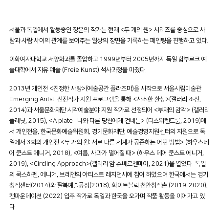
서울과 독일에서 활동중인 장은의 작가는 현재 <두 개의 원> 시리즈를 중심으로 사
람과 사람 사이의 관계를 보여주는 일상의 장면을 기록하는 페인팅을 진행하고 있다.
이화여자대학교 서양화과를 졸업하고 1999년부터 2005년까지 독일 함부르크 예
술대학에서 자유 예술 (Freie Kunst) 석사과정을 마쳤다.
2013년 개인전 <진정한 사랑>(예술공간 플라즈마)을 시작으로 서울시립미술관
Emerging Aritst: 신진작가 지원 프로그램을 통해 <사소한 환상>(갤러리 조선,
2014)과 서울문화재단 시각예술분야 지원 작가로 선정되어 <부재의 감각> (갤러리
플레닛, 2015), <A plate : 나와 다른 당신에게 건네는> (디스위켄드룸, 2019)에
서 개인전을, 한국문화예술위원회, 경기문화재단, 예술경영지원센터의 지원으로 독
일에서 3회의 개인전 <두 개의 원: 서로 다른 세계가 공존하는 어떤 방법> (하우스데
어 쿤스트 에니거, 2018), <여름, 사과가 떨어질 때> (하우스 데어 쿤스트 에니거,
2019), <Circling Approach>(갤러리 암 슈베르첸메어, 2021)을 열었다. 독일
의 쿡스하펜, 에니거, 브레멘의 아티스트 레지던시에 참여 하였으며 한국에서는 경기
창작센터(2014)와 팔복예술공장(2018), 화이트블럭 천안창작촌 (2019-2020),
캔파운데이션 (2022) 입주 작가로 독일과 한국을 오가며 작품 활동을 이어가고 있
다.