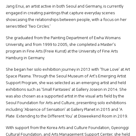
Jang Enui, an artist active in both Seoul and Germany, is currently
engaged in creating paintings that capture everyday scenes
showcasing the relationships between people, with a focus on her
series titled ‘Two Circles.’
She graduated from the Painting Department of Ewha Womans
University, and from 1999 to 2005, she completed a Master’s
program in Fine Arts (Freie Kunst) at the University of Fine Arts
Hamburg in Germany.
She began her solo exhibition journey in 2013 with ‘True Love’ at Art
Space Plasma. Through the Seoul Museum of Art’s Emerging Artist
Support Program, she was selected as an emerging artist and held
exhibitions such as ‘Small Fantasies’ at Gallery Joseon in 2014. She
was also chosen as a supported artist in the visual arts field by the
Seoul Foundation for Arts and Culture, presenting solo exhibitions
including ‘Absence of Sensation’ at Gallery Planet in 2015 and ‘A
Plate: Extending to the Different You’ at Disweekend Room in 2019.
With support from the Korea Arts and Culture Foundation, Gyeonggi
Cultural Foundation, and Arts Management Support Center, she held